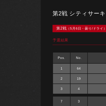
第2戦 シティサー
第2戦
（5月6日・曇り/ドライ
予選結果
Pos.
No.
1
64
2
19
3
4
7
3