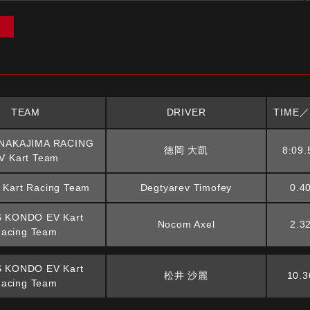
）
TEAM
DRIVER
TIME／
NAKAJIMA RACING
徳岡 大凱
8:09.
V Kart Team
 Kart Racing Team
Degtyarev Timofey
0.4
 KONDO EV Kart
Nocom Axel
2.3
acing Team
 KONDO EV Kart
松井 沙麗
10.3
acing Team