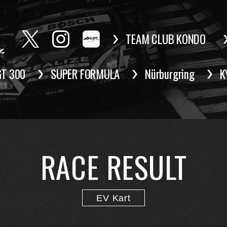
TEAM CLUB KONDO
GT 300
SUPER FORMULA
Nürburgring
K
RACE RESULT
EV Kart