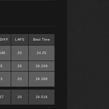
DIFF
LAPS
Best Time
540
20
24.25
05
20
24.249
23
20
24.268
67
20
24.516