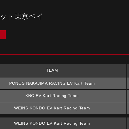
キット東京ベイ
）
TEAM
PONOS NAKAJIMA RACING EV Kart Team
KNC EV Kart Racing Team
WEINS KONDO EV Kart Racing Team
WEINS KONDO EV Kart Racing Team