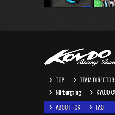
TOP
TEAM DIRECTOR
Nürburgring
KYOJO C
ABOUT TCK
FAQ