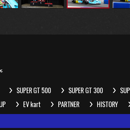
SUPER GT 500
SUPER GT 300
SUP
UP
EV kart
PARTNER
HISTORY