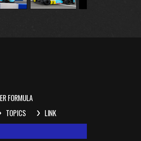
ER FORMULA
TOPICS
LINK