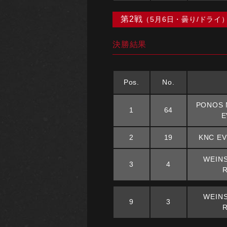
第2戦
（5月6日・曇り/ドライ
決勝結果
Pos.
No.
PONOS 
1
64
E
2
19
KNC EV
WEINS
3
4
R
WEINS
9
3
R