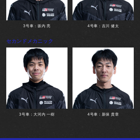
3号車：坂内 亮
4号車：吉川 健太
セカンドメカニック
3号車：大河内 一樹
4号車：新保 貴章