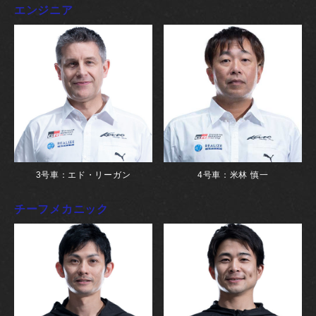
エンジニア
3号車：エド・リーガン
4号車：米林 慎一
チーフメカニック