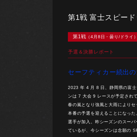
第1戦 富士スピー
第1戦
（4月8日・曇り/ドライ
予選＆決勝レポート
セーフティカー続出の
2023 年 4 月 8 日、静岡
ンは 7 大会 9 レースが予定さ
春の嵐となり強風と大雨によりセ
本番の予選を迎えることになった。
選手が加入。昨シーズンのスーパー
ているが、今シーズンは念願の S