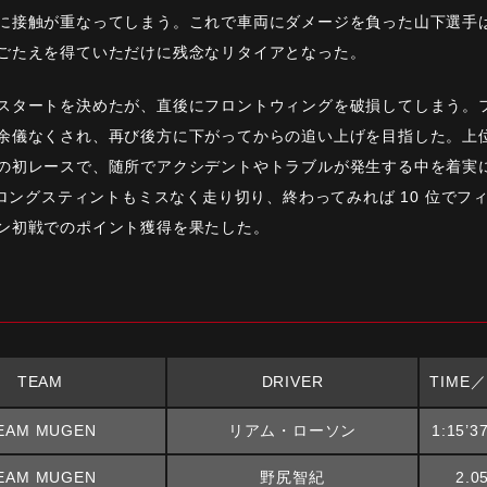
に接触が重なってしまう。これで車両にダメージを負った山下選手
ごたえを得ていただけに残念なリタイアとなった。
スタートを決めたが、直後にフロントウィングを破損してしまう。
余儀なくされ、再び後方に下がってからの追い上げを目指した。上
の初レースで、随所でアクシデントやトラブルが発生する中を着実に周
のロングスティントもミスなく走り切り、終わってみれば 10 位でフ
ン初戦でのポイント獲得を果たした。
TEAM
DRIVER
TIME／
EAM MUGEN
リアム・ローソン
1:15’3
EAM MUGEN
野尻智紀
2.0