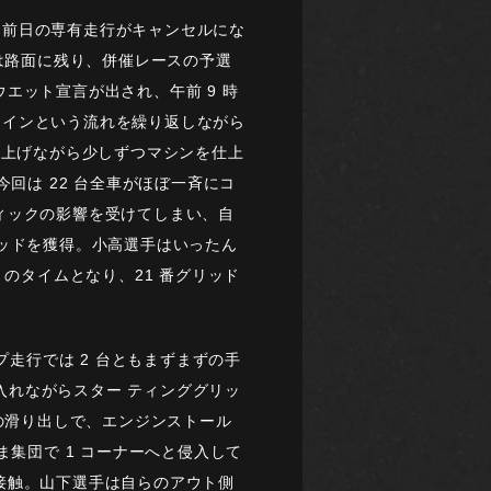
が、前日の専有走行がキャンセルにな
は路面に残り、併催レースの予選
エット宣言が出され、午前 9 時
ットインという流れを繰り返しながら
積み上げながら少しずつマシンを仕上
回は 22 台全車がほぼ一斉にコ
ィックの影響を受けてしまい、自
番グリッドを獲得。小高選手はいったん
 のタイムとなり、21 番グリッド
走行では 2 台ともまずまずの手
入れながらスター ティンググリッ
の滑り出しで、エンジンストール
集団で 1 コーナーへと侵入して
接触。山下選手は自らのアウト側