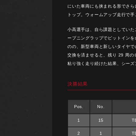
にいた車両にも挟まれる形でさら
トップ。ウォームアップ走行で手
小高選手は、自ら課題としていた
ープニングラップでピットインを
のの、新型車両と新しいタイヤで
交換を済ませると、残り 29 周
粘り強く走り続けた結果、シーズ
決勝結果
Pos.
No.
1
15
T
2
1
T