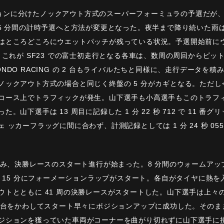
セッションに分けたノックアウト方式のスーパーフォーミュラの予選だ
45 分間の計時予選へと方法が変更となった。夜半まで降り続いた雨
はところどころにウエットパッチが残っている状況。予選開始前にウ
。これが SF23 での富士初走行となる各車は、数周の周回からピ
NDO RACING の 2 台もライバルたちと同様に、走行データを
ックアウト方式の場合と同じく終盤の 5 分がカギとなる。ただし今
コース上でトラフィックが発生。山下選手も小高選手もこのトラフ
山下選手は 13 周目に記録した 1 分 22 秒 712 で 11 
ッカーフラッグに間に合わず、計測記録としては 1 分 24 秒 055
挟み、決勝レースのスタート進行が始まった。8 分間のウォームアップ
時 15 分にフォーメーションラップがスタート。各自がタイヤに熱を
ウトとともに 41 周の決勝レースがスタートした。山下選手は上々
 台をかわしてスタート早々にポジションアップに成功した。そのまま
ジションを獲っていた車両がコーナーを曲がり切れずに山下選手に