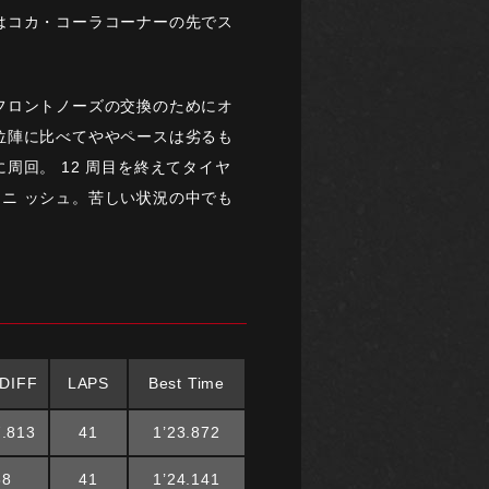
はコカ・コーラコーナーの先でス
フロントノーズの交換のためにオ
位陣に比べてややペースは劣るも
回。 12 周目を終えてタイヤ
ィニ ッシュ。苦しい状況の中でも
DIFF
LAPS
Best Time
7.813
41
1’23.872
58
41
1’24.141