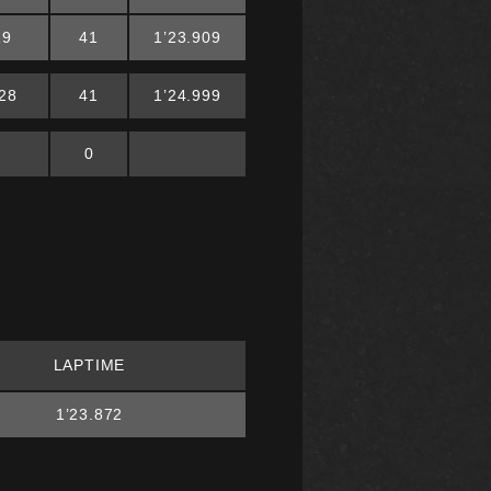
29
41
1’23.909
28
41
1’24.999
0
LAPTIME
1’23.872