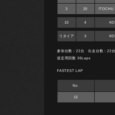
3
20
ITOCHU
10
4
KO
リタイア
3
KO
参加台数：22台 出走台数：22
規定周回数 36Laps
FASTEST LAP
No.
15