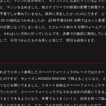
ました。マシンの足が折れて、モノコックにもあたっているようだ
と、マシンを止めました。他カテゴリーでの怪我の影響で鈴鹿テストで
予選でしか乗れていません。絶対に完走したかったのにできず、と
F23 の傾向はつかめましたが、(計時予選の)45 分間ではセット
の位置になってしまいました。ただレース前の 8 分間ウォームア
、それはいい方向に行っていたんです。決勝での挽回に期待してい
して、今日つかんだものを良いと信じて、明日も頑張ります。
ト
れまでスポット参戦したスーパーフォーミュラのレースではスター
たのですが、今シーズンKONDO RACING で戦えることになり
ツなどを聞いてきました。スタート自体はスーパーフォーミュラライ
ていたので、スーパーフォーミュラでもそれを自分の武器にできる
うまくできるようになり、本番でもうまくいくと、自信を持って臨
ることができました。ただ、クルマが仕上がっていなかったので、