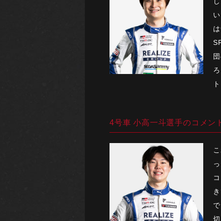
し
い
は
S
団
ろ
ト
4号車 小高一斗選手のコメン
こ
っ
コ
き
で
切