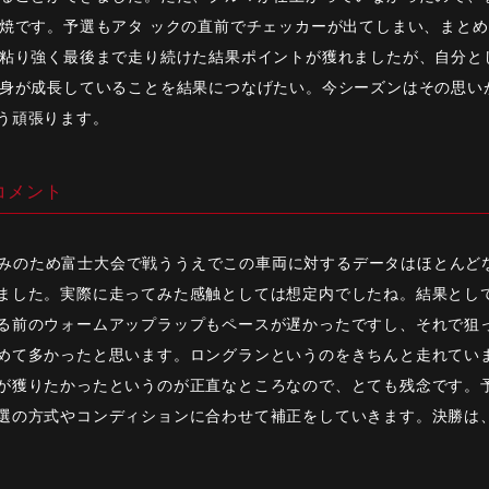
焼です。予選もアタ ックの直前でチェッカーが出てしまい、まと
粘り強く最後まで走り続けた結果ポイントが獲れましたが、自分と
身が成長していることを結果につなげたい。今シーズンはその思い
う頑張ります。
コメント
 回のみのため富士大会で戦ううえでこの車両に対するデータはほとん
ました。実際に走ってみた感触としては想定内でしたね。結果とし
る前のウォームアップラップもペースが遅かったですし、それで狙
めて多かったと思います。ロングランというのをきちんと走れてい
が獲りたかったというのが正直なところなので、とても残念です。
選の方式やコンディションに合わせて補正をしていきます。決勝は