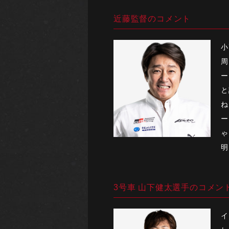
近藤監督のコメント
小
周
ー
と
ね
ー
ゃ
明
3号車 山下健太選手のコメン
イ