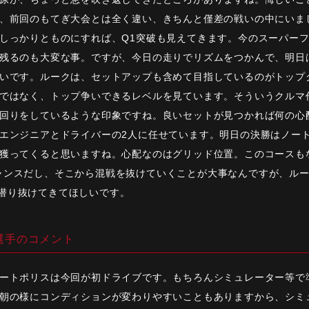
、前回のもてぎ大会とは全く違い、きちんと僅差の戦いの中にいま
しっかりとものにすれば、Q1突破も見えてきます。今のスーパーフ
残るのも大変な事。ですが、今日の走りでリズムをつかんで、明日
いです。ルークは、セットアップも含めて目指しているのがトップ
ではなく、トップ争いできるレベルを見ています。そういうクルマ
回りをしているような印象ですね。良いセットが見つかれば何の心
エンジニアとドライバーの2人に任せています。明日の決勝はノー
獲ってくると思いますね。心配なのはグリッド位置。このコースも
ャンスだし、そこから混戦を抜けていくことが大事なんですが、ル
潜り抜けてきてほしいです。
選手のコメント
ートポリスは今回が初ドライブです。もちろんシミュレーター等で
朝の様にコンディションが変わりやすいこともありますから、シミ