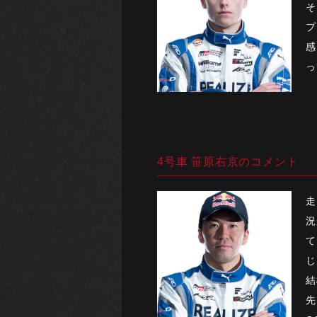
そ
プ
感
っ
4号車 笹原右京のコメント
走
況
て
じ
結
先