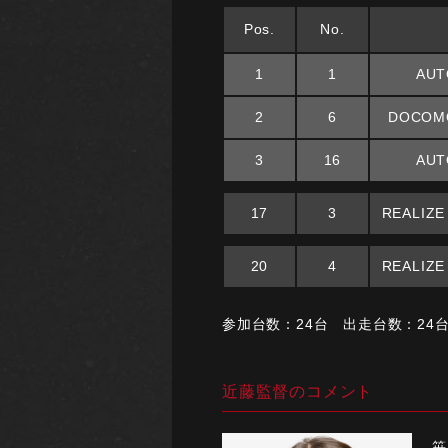
Pos.
No.
1
1
AUT
2
6
DOCOMO
3
16
AUT
17
3
REALIZE
20
4
REALIZE
参加台数：24台 出走台数：24
近藤監督のコメント
笹