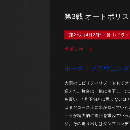
第3戦 オートポリス
第3戦
（4月25日・曇り/ドライ
予選レポート
ルーク・ブラウニング
大雨のモビリティリゾートもてぎ
迎えた。舞台は一気に南下し、九
を覆い、4月下旬とは思えないほ
はまだコース上に水が残っていた
ュラが精力的に周回を重ねていった
ジ。その走り出しはダンプコンデ