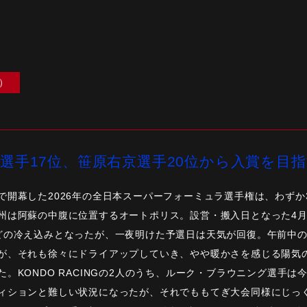
）
選手17位、笹原右京選手20位から入賞を目
で開幕した2026年の全日本スーパーフォーミュラ選手権は、わずか
州は阿蘇の中腹に位置するオートポリス。設営・搬入日となった4月2
どの冷え込みとなったが、一夜明けた予選日は天気が回復。午前中
が、それも徐々にドライアップしていき、やや暖かさを感じる陽気の
。KONDO RACINGの2人のうち、ルーク・ブラウニング選手
ィションと難しい状況になったが、それでももてぎ大会同様にじっ