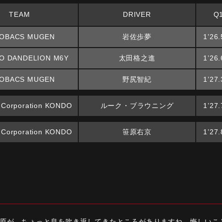
TEAM
DRIVER
Q
OBACS MUGEN
岩佐歩夢
1’26
 DANDELION M6Y
太田格之進
1’26
OBACS MUGEN
野尻智紀
1’27
 Corporation KONDO
ルーク・ブラウニング
1’27
 Corporation KONDO
笹原右京
1’27
台
原が、ちょっと息を吹き返してきたところがありますね。悔しいこ