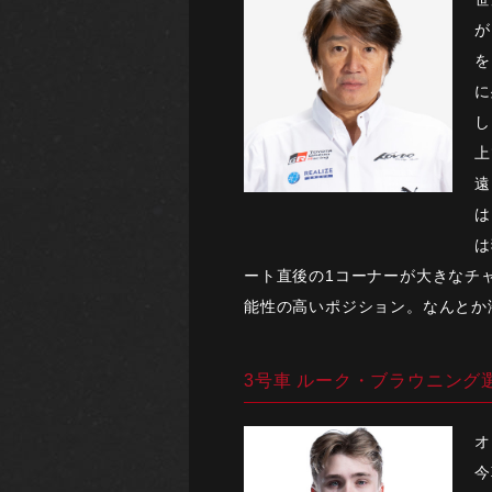
が
を
に
し
上
遠
は
は
ート直後の1コーナーが大きなチ
能性の高いポジション。なんとか
3号車 ルーク・ブラウニング
オ
今