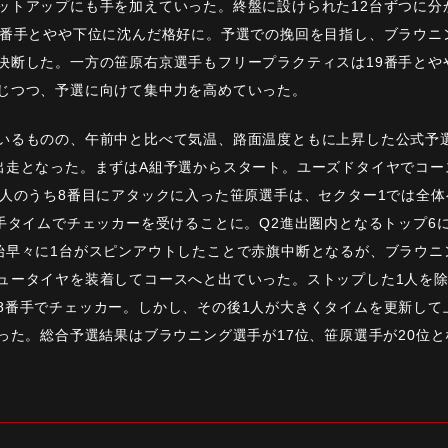
ットアップにも手を加えていった。終盤に設けられた12台ずつに分
7番手とやや下位に沈んだ格好に。予選での挽回を目指し、ブラウニ
決断した。一方の笹原右京選手もフリープラクティスは19番手とや
じつつ、予選に向けて集中力を高めていった。
いるものの、午前中と比べて気温、路面温度ともに上昇した公式予選
出走となった。まずはA組予選からスタート。ユーズドタイヤでコー
2人のうち8番目にアタックに入った笹原選手は、セクター1では全
番手タイムでチェッカーを受けることに。Q2進出圏内となるトップ6
始早々に1台がスピンアウトしたことで赤旗中断となるが、ブラウニ
ュータイヤを装着してコースへと出ていった。ストップした1人を除
8番手でチェッカー。しかし、その後1人が大きくタイムを更新して
った。総合予選結果はブラウニング選手が17位、笹原選手が20位