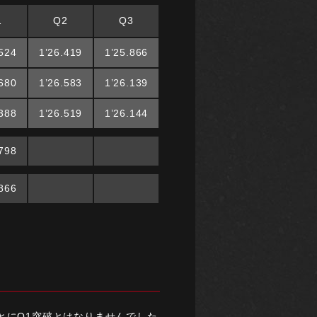
1
Q2
Q3
.524
1’26.419
1’25.866
.680
1’26.583
1’26.139
.388
1’26.519
1’26.144
.798
.866
とにQ1突破とはなりませんでした