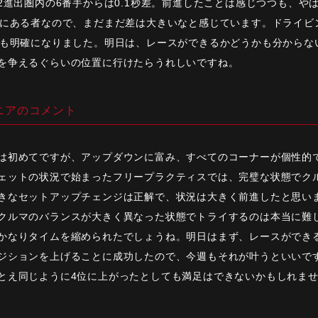
2進出圏内の6番手からは0.1秒差。前進したことは感じつつも、や
にある者なので、まだまだ差は大きいなと感じています。ドライビ
も明確になりました。明日は、レースができるかどうかも分からな
を争えるぐらいの位置に行けたらうれしいですね。
ニアのコメント
は初めてですが、アップダウンに富み、すべてのコーナーが個性的
ェットの状況で始まったフリープラクティスでは、完璧な状態でク
きなセットアップチェンジは正解で、状況は大きく前進したと思い
クルマのバランスが大きく異なった状態でトライするのは本当に難
かなりタイムを縮められたでしょうね。明日はまず、レースができ
ジションを上げることに成功したので、今週もそれが叶うといいで
とえ同じように4位に上がったとしても満足はできないかもしれま