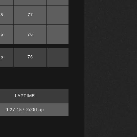
25
77
ap
76
ap
76
LAPTIME
1’27.157 2/29Lap