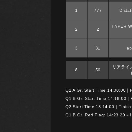
1
777
D’sta
HYPER W
2
2
3
31
ap
リアライ
8
56
Q1 A Gr. Start Time 14:00:00｜F
Q1 B Gr. Start Time 14:18:00｜
Q2 Start Time 15:14:00｜Finish
Q1 B Gr. Red Flag: 14:23:29～1