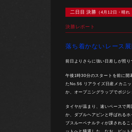
二日目 決勝
（4月12日・晴れ
決勝レポート
落ち着かないレース展
前日よりさらに強い日差しが照り
午後1時30分のスタートを前に
たNo.56 リアライズ日産メカ
か、オープニングラップでポジシ
タイヤが温まり、速いペースで周
か、ダブルヘアピンと呼ばれるホ
ブスルーペナルティが課されるこ
ットへと帰還した。なお、ピット