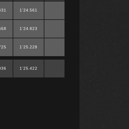
431
1’24.561
668
1’24.823
725
1’25.228
036
1’25.422