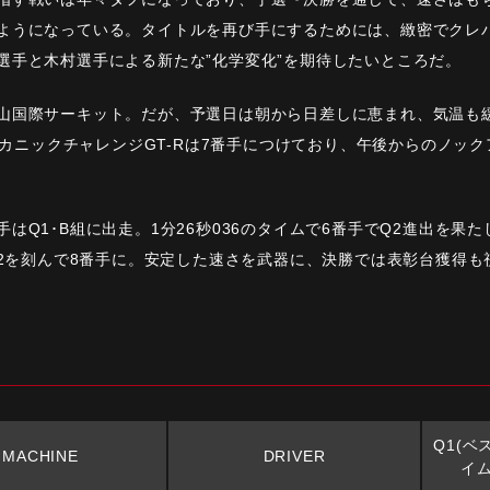
ようになっている。タイトルを再び手にするためには、緻密でクレ
選手と木村選手による新たな”化学変化”を期待したいところだ。
山国際サーキット。だが、予選日は朝から日差しに恵まれ、気温も
産メカニックチャレンジGT-Rは7番手につけており、午後からのノッ
はQ1･B組に出走。1分26秒036のタイムで6番手でQ2進出を果
422を刻んで8番手に。安定した速さを武器に、決勝では表彰台獲得
Q1(ベ
MACHINE
DRIVER
イム