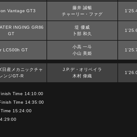
藤井 誠暢
tion Vantage GT3
1’25.
チャーリー・ファグ
ATER INGING GR86
堤 優威
1’25.
GT
卜部 和久
小高 一斗
r LC500h GT
1’25.
小山 美姫
ズ日産メカニックチャ
J.P.デ・オリベイラ
1’26.
レンジGT-R
木村 偉織
inish Time 14:10:00
Finish Time 14:35:00
 Time 15:24:00
4:29:00