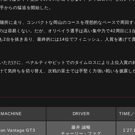
番手からの猛追を開始した。
両が随所に走り、コンパクトな岡山のコースを理想的なペースで周回
のは容易くない。だが、オリベイラ選手は高い集中力で42周目に1台
も2台を抜き去り、最終的には14位でフィニッシュ。入賞を遂げて
いただけに、ペナルティやピットでのタイムロスにより上位入賞の
けて気持ちを切り替え、次戦の富士では手堅く力強い戦いを披露し
MACHINE
DRIVER
TIME／
藤井 誠暢
tion Vantage GT3
1’27.
チャーリー・ファグ