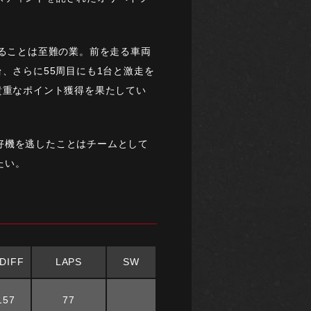
することは至難の業。前を走る車両
、さらに55周目にも1台と激走を
貴重なポイント獲得を果たしてい
好機を逃したことはチームとして
たい。
DIFF
LAPS
SW
157
77