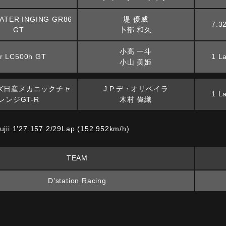
ATER INGING GR86
堤 優威
7.3
GT
卜部 和久
小高 一斗
r LC500h GT
1 L
小山 美姫
ズ日産メカニックチャ
J.P.デ・オリベイラ
1 L
レンジGT-R
木村 偉織
 1’27.157 2/29Lap (152.952km/h)
TEAM
D’station Racing