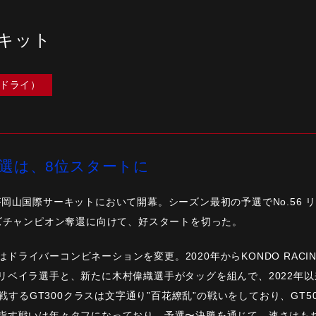
ーキット
/ドライ）
選は、8位スタートに
 GTが岡山国際サーキットにおいて開幕。シーズン最初の予選でNo.5
ーズチャンピオン奪還に向けて、好スタートを切った。
ではドライバーコンビネーションを変更。2020年からKONDO RACI
リベイラ選手と、新たに木村偉織選手がタッグを組んで、2022年
参戦するGT300クラスは文字通り”百花繚乱”の戦いをしており、GT
指す戦いは年々タフになっており、予選〜決勝を通じて、速さはも