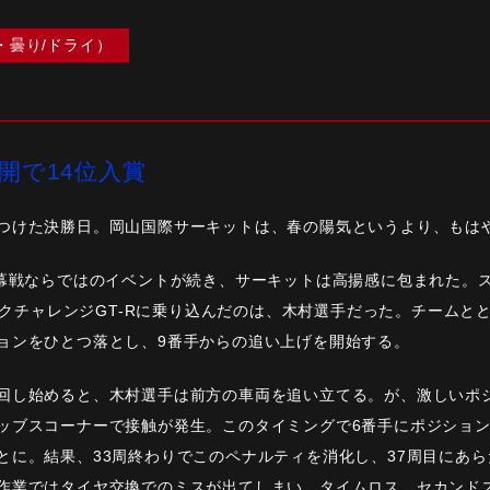
・曇り/ドライ）
開で14位入賞
つけた決勝日。岡山国際サーキットは、春の陽気というより、もは
開幕戦ならではのイベントが続き、サーキットは高揚感に包まれた。
ニックチャレンジGT-Rに乗り込んだのは、木村選手だった。チーム
ョンをひとつ落とし、9番手からの追い上げを開始する。
回し始めると、木村選手は前方の車両を追い立てる。が、激しいポ
ッブスコーナーで接触が発生。このタイミングで6番手にポジショ
とに。結果、33周終わりでこのペナルティを消化し、37周目にあ
作業ではタイヤ交換でのミスが出てしまい、タイムロス。セカンド