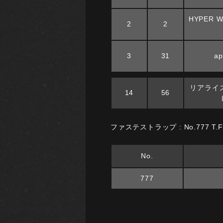
HYPER W
2
2
3
31
ap
リアライ
14
56
ファステストラップ : No.777 T.Fujii
No.
777