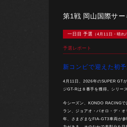
第1戦 岡山国際サ
一日目 予選
（4月11日・晴れ
予選レポート
新コンビで迎えた初予
4月11日、2026年のSUPER
ジGT-Rは８番手を獲得。シリ
今シーズン、KONDO RACING
ラン、ジョアオ・パオロ・デ・オ
年、さまざまなFIA-GT3車両が
力がある。そのなかで表彰台を目