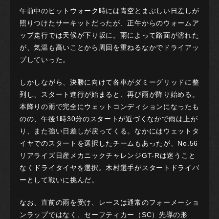
午前中のピットウォーク時には青空とまぶしい日差しが
照りつけたサーキットだったが、正午からのウォームア
ップ走行では天候が下り坂に。雨によって路面が濡れた
が、気温も高いことから周回を重ねるなかでドライアッ
プしていった。
しかしながら、決勝に向けて各車がダミーグリッドに整
列し、スタート進行が始まると、再び雨が降り始める。
本降りの雨で完全にウェットコンディションになったも
のの、午後1時30分のスタートが近づくなかで雨は上が
り、また強い日差しが戻ってくる。なかにはウェットタ
イヤでのスタートを選択したチームもあったが、No.56
リアライズ日産メカニックチャレンジGT-Rは迷うこと
なくドライタイヤを選択。木村選手がスタートドライバ
ーとして戦いに挑んだ。
なお、直前の雨を受け、レースは通常のフォーメーショ
ンラップではなく、セーフティカー（SC）先導の形