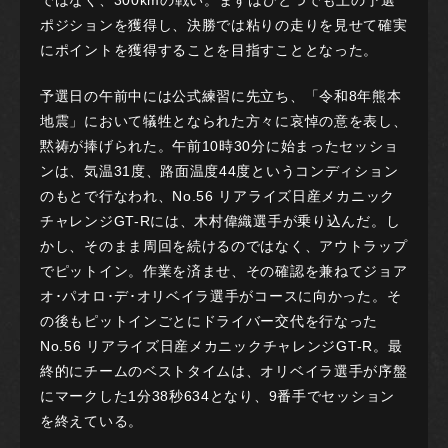
ではなく、300kmの戦い。まずはひとつでも上の予選
ポジションを獲得し、決勝では粘りの走りを見せて確実
にポイントを獲得することを目指すこととなった。
予選日の午前中には公式練習に先立ち、「令和8年熊本
地震」において犠牲となられた方々に哀悼の意を表し、
黙祷が捧げられた。午前10時30分に始まったセッショ
ンは、気温31度、路面温度44度というコンディション
のもとで行なわれ、No.56 リアライズ日産メカニック
チャレンジGT-Rには、木村偉織選手が乗り込んだ。し
かし、そのまま周回を続けるのではなく、アウトラップ
でピットイン。作業を済ませ、その確認を兼ねてジョア
オ･パオロ･デ･オリベイラ選手がコースに向かった。そ
の後もピットインごとにドライバー交代を行なった
No.56 リアライズ日産メカニックチャレンジGT-R。最
終的にチームのベストタイムは、オリベイラ選手が序盤
にマークした1分38秒634となり、9番手でセッション
を終えている。