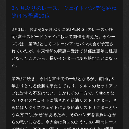
3ヶ月ぶりのレース。ウェイトハンデを跳ね
除ける予選10位
8月1日、およそ3ヶ月ぶりにSUPER GTのレースが静
岡･富士スピードウェイにおいて開催を迎えた。今シー
ズンは、第3戦としてマレーシア･セパン大会が予定さ
れていたが、中東情勢の問題を受けて開催は翌年に延期
となったことから、長いインターバルを挟むことになっ
た。
第2戦に続き、今回も富士での一戦となるが、前回は3
年ぶりとなる優勝を果たしており、クルマのセットアッ
プに対する不安はない。しかしその一方で、54kgとな
るサクセスウェイトに課された給油リストリクター、さ
らにはサクセスウェイトによる給油リストリクターとい
う双方で”足かせ”があるため、そのハンデを背負いなが
らの戦いになる。今大会は前回のような長い時間レース