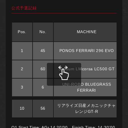
公式予選記録
Pos.
No.
MACHINE
1
45
PONOS FERRARI 296 EVO
2
60
Syntium LMcorsa LC500 GT
UNI-ROBO BLUEGRASS
3
6
FERRARI
リアライズ日産メカニックチャ
10
56
レンジGT-R
Q1 Start Time: AGr.14:20’00 Finish Time: 14:30’00