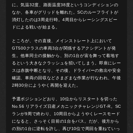
に。気温32度、路面温度38度というコンディションの
なか、各車がグリッドを離れた。SCのルーフライトが
消灯したのは3周走行時。4周目からレーシングスピー
ドによる戦いが始まる。
ところが、その直後、メインストレート上において
GT500クラスの車両3台が関係するアクシデントが発
生。他車同士の接触から、別の1台が宙を舞って着地す
るという大きなクラッシュを招いてしまう。即座にレー
スは赤旗中断となり、その後、ドライバーの救出や安全
確認、車両の回収などさまざまな作業が行なわれ、午後
2時30分にようやく再開を迎えた。
予選ポジションどおり、10位からリスタートを切った
No.56 リアライズ日産メカニックチャレンジGT-R。SC
ランが9周で終わり、10周目からようやくレースモード
になると、さっそく目前の1台をパス。だが、後方から
の別の1台に逆転を許し、再び10位で周回を重ねていっ