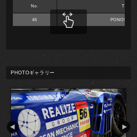
No.
TEAM
45
PONOS RA
PHOTOギャラリー