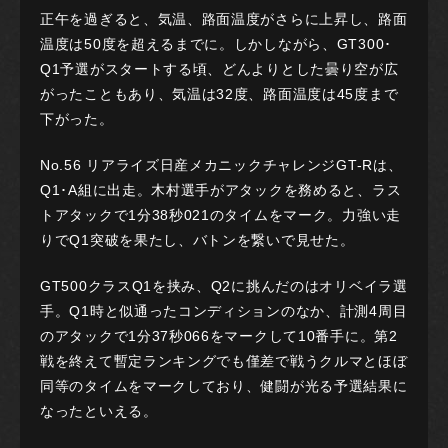
正午を過ぎると、気温、路面温度がさらに上昇し、路面
温度は50度を超えるまでに。しかしながら、GT300･
Q1予選がスタートする頃、どんよりとした曇り空が広
がったこともあり、気温は32度、路面温度は45度まで
下がった。
No.56 リアライズ日産メカニックチャレンジGT-Rは、
Q1･A組に出走。木村選手がアタックを務めると、ラス
トアタックで1分38秒021のタイムをマーク。力強い走
りでQ1突破を果たし、バトンを繋いで見せた。
GT500クラスQ1を挟み、Q2に挑んだのはオリベイラ選
手。Q1時と似通ったコンディションのなか、計測4周目
のアタックで1分37秒066をマークして10番手に。第2
戦を終えて暫定ランキングでも僅差で戦うクルマとほぼ
同等のタイムをマークしており、健闘が光る予選結果に
なったといえる。