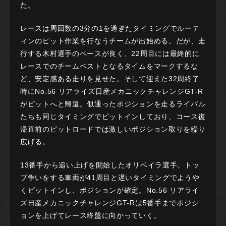
た。
レースは周回数の3分の1を過ぎたタイミングでルーテ
ィンのピット作業を行なうチームが出始める。だが、走
行する木村選手のペースが良く、22周目には最終的に
レースでのチームベストとなるタイムをマークするな
ど、安定感ある走りを見せた。そして迎えた32周終了
時にNo.56 リアライズ日産メカニックチャレンジGT-R
がピットへと帰還。似通ったポジションを走るライバル
たちも同じタイミングでピットインしており、コース復
帰直前のピットロードでは激しいポジション取りを繰り
広げる。
13番手から追い上げを開始したオリベイラ選手。トッ
プ争いをする車両が41周目と遅いタイミングでようや
くピットインし、ポジションが確定。No.56 リアライ
ズ日産メカニックチャレンジGT-Rは5番手までポジシ
ョンを上げてレース終盤に向かっていく。