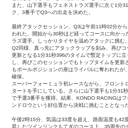
また、山下選手もフェネストラズ選手に次ぐ1分31
ク、3番手でQ3への出走を決めた。
最終アタックセッション、Q3は午前11時02分か
われた。開始から30秒ほど経ってコースに向かっ
ラズ選手。しっかりタイヤを温めアタックに挑む
Q2同様、真っ先にアタックラップを刻み、再びコ
更新となる1分31秒396のタイムで暫定トップに
し、再びこのセッションでもトップタイムを更新
もポールポジションの座はライバルに奪われたが
確保。
スーパーフォーミュラ初レースながら、フロント
タートを手にしている。さらに山下選手も1分31秒
で予選3番手を獲得。結果、KONDO RACINGは
ンドロウという好位置から決戦に挑むこととなっ
午後2時15分、気温は33度を超え、路面温度も42
昇したツインリンクもてぎのコース上。35周先の