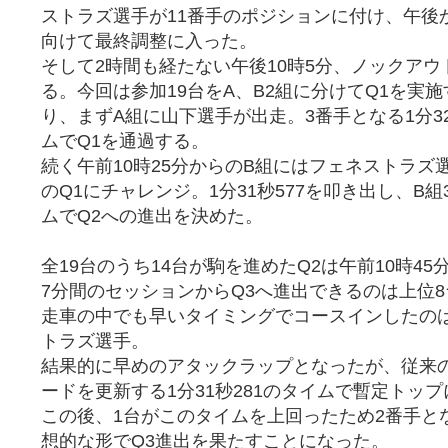
ストラズ選手が11番手のポジションに付け、午後
向けて最終調整に入った。
そして2時間も経たない午後10時5分、ノックアウ
る。今回は参加19台をA、B2組に分けてQ1を実
り、まずA組に山下選手が出走。3番手となる1分32
ムでQ1を通過する。
続く午前10時25分からのB組にはフェネストラズ
のQ1にチャレンジ。1分31秒577を叩き出し、B
ムでQ2への進出を決めた。
全19台のうち14台が駒を進めたQ2は午前10時4
7分間のセッションからQ3へ進出できるのは上位
走車の中でも早いタイミングでコースインしたの
トラズ選手。
結果的に早めのアタックラップとなったが、従来
ードを更新する1分31秒281のタイムで暫定トッ
この後、1台がこのタイムを上回ったため2番手と
想的な形でQ3進出を果たすことになった。