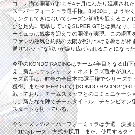
コロナ禍で開幕がおよそ4ヶ月にわたり延期された2
スーパーフォーミュラ選手権。8月30日、ようや
リンクもてぎにおいてシーズン初戦を迎えること
ひと足先に開幕しているSUPER GTとは異なり
ーミュラは観客を迎えての開催が実現。この瞬間
ファンの熱気と灼熱の太陽が照りつける暑さが相
通り”ホット”な戦いが繰り広げられることになっ
今季のKONDO RACINGはチーム4年目となる山
え、新たにサッシャ・フェネストラズ選手が加入
ラズ選手は、昨年の全日本F3選手権でシリーズチ
獲得、またSUPER GTではKONDO RACINGでG
戦っており、チームスタッフとのコミュニケーシ
リ。新たな布陣でチームタイトル、チャンピオン
スタートを切っている。
今シーズンのスーパーフォーミュラは予選、決勝を
「1Dayレース」方式を採用。また、使用するタ