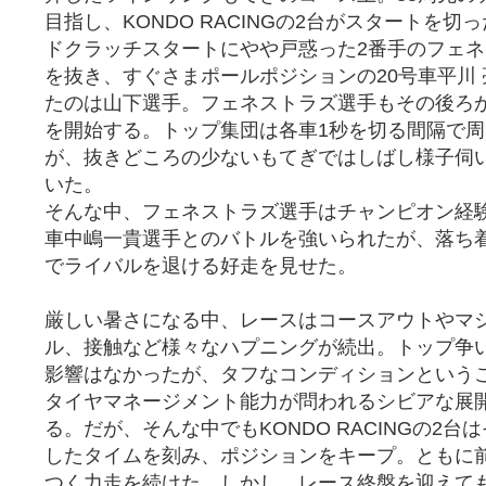
目指し、KONDO RACINGの2台がスタートを切
ドクラッチスタートにやや戸惑った2番手のフェ
を抜き、すぐさまポールポジションの20号車平川
たのは山下選手。フェネストラズ選手もその後ろ
を開始する。トップ集団は各車1秒を切る間隔で周
が、抜きどころの少ないもてぎではしばし様子伺
いた。
そんな中、フェネストラズ選手はチャンピオン経験
車中嶋一貴選手とのバトルを強いられたが、落ち
でライバルを退ける好走を見せた。
厳しい暑さになる中、レースはコースアウトやマ
ル、接触など様々なハプニングが続出。トップ争
影響はなかったが、タフなコンディションという
タイヤマネージメント能力が問われるシビアな展
る。だが、そんな中でもKONDO RACINGの2台
したタイムを刻み、ポジションをキープ。ともに
つく力走を続けた。しかし、レース終盤を迎えて