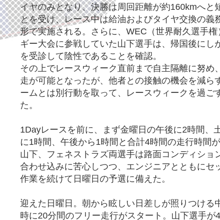
イヤのみとなり、決勝は周回距離が約160kmへと
とを受け、レース中は給油およびタイヤ交換の義
形で実施される。さらに、WEC（世界耐久選手権
ギー大会に参戦していた山下選手は、帰国後にし
を受診して陰性であることを確認。
その上でレースウィーク直前まで自主隔離に努め
走が可能となったが、他者との接触の機会を減ら
ームとは別行動を取って、レースウィークを過ご
た。
1Dayレースを前に、まず金曜日の午後に2時間、
に1時間、午後から1時間と合計4時間の走行時間
山下、フェネストラズ両選手は路面コンディショ
合わせ込みに苦心しつつ、エンジニアとともにセ
作業を続けて日曜日の予選に備えた。
迎えた日曜日。朝から眩しい日差しが照りつける
時に20分間のフリー走行がスタート。山下選手が