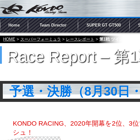
Home
Team Director
SUPER GT GT500
HOME
>
スーパーフォーミュラ
>
レースレポート
>
第1戦 ツインリンク
Race Report 
予選・決勝（8月30日
KONDO RACING、2020年開幕を2位、
シュ！