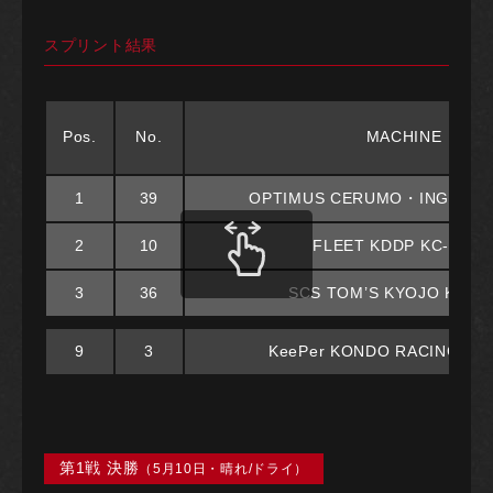
スプリント結果
Pos.
No.
MACHINE
1
39
OPTIMUS CERUMO・INGING 
2
10
FLEET KDDP KC-MG0
3
36
SCS TOM’S KYOJO KC-M
9
3
KeePer KONDO RACING KC
第1戦 決勝
（5月10日・晴れ/ドライ）