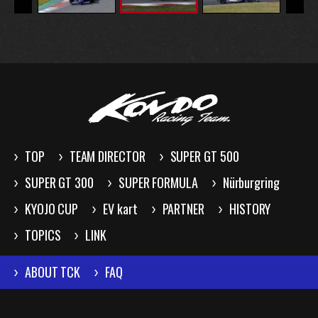
TOP
TEAM DIRECTOR
SUPER GT 500
SUPER GT 300
SUPER FORMULA
Nürburgring
KYOJO CUP
EV kart
PARTNER
HISTORY
TOPICS
LINK
ABOUT TCK
FAQ