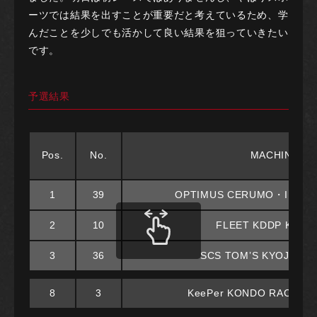
ーツでは結果を出すことが重要だと考えているため、学
んだことを少しでも活かして良い結果を狙っていきたい
です。
予選結果
Pos.
No.
MACHINE
1
39
OPTIMUS CERUMO・INGIN
2
10
FLEET KDDP KC-M
3
36
SCS TOM’S KYOJO KC
8
3
KeePer KONDO RACING 