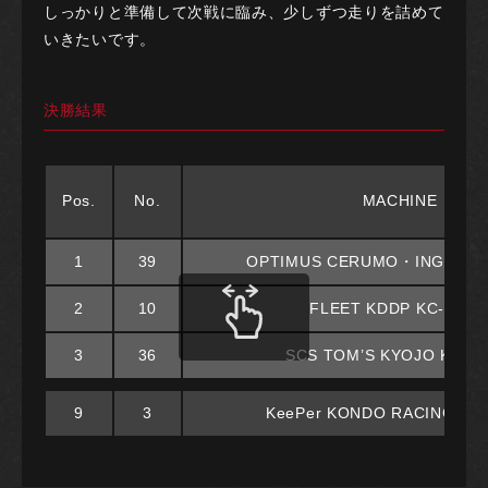
しっかりと準備して次戦に臨み、少しずつ走りを詰めて
いきたいです。
決勝結果
Pos.
No.
MACHINE
1
39
OPTIMUS CERUMO・INGING 
2
10
FLEET KDDP KC-MG0
3
36
SCS TOM’S KYOJO KC-M
9
3
KeePer KONDO RACING KC