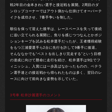
戦2年目の金本きれい選手と接近戦を展開。2周目のダ
ンロップコーナーではアウト側から仕掛けてオーバーテ
イクを成功させ、7番手争いを制した。
順位を保って迎えた後半は、レースペースを失って後続
に追い立てられる展開に。焦りを感じつつなんとかポジ
ションキープを試みる松井選手だったが、王者獲得経験
をもつ三浦愛選手ら2台に先行を許して9番手に後退。
そんななかでも“ベストを出しきり完走する”という目標
の達成に向けて懸命に走行を続け、松井選手は9位でフ
ィニッシュ。入賞には一歩及ばなかったものの、ベテラ
ン選手達との接近戦から得られたものは多く、翌日のレ
ースに向けて前向きな姿勢を示していた。
3号車 松井沙麗選手のコメント