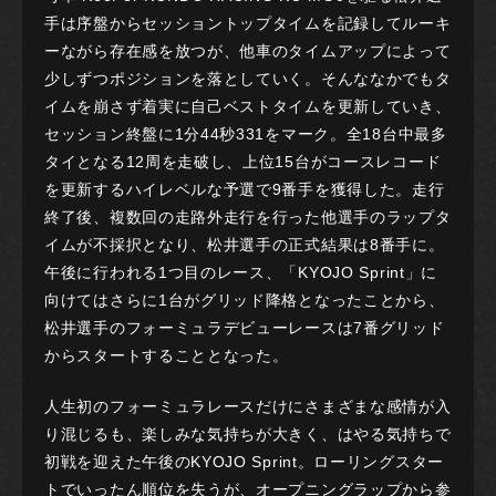
手は序盤からセッショントップタイムを記録してルーキ
ーながら存在感を放つが、他車のタイムアップによって
少しずつポジションを落としていく。そんななかでもタ
イムを崩さず着実に自己ベストタイムを更新していき、
セッション終盤に1分44秒331をマーク。全18台中最多
タイとなる12周を走破し、上位15台がコースレコード
を更新するハイレベルな予選で9番手を獲得した。走行
終了後、複数回の走路外走行を行った他選手のラップタ
イムが不採択となり、松井選手の正式結果は8番手に。
午後に行われる1つ目のレース、「KYOJO Sprint」に
向けてはさらに1台がグリッド降格となったことから、
松井選手のフォーミュラデビューレースは7番グリッド
からスタートすることとなった。
人生初のフォーミュラレースだけにさまざまな感情が入
り混じるも、楽しみな気持ちが大きく、はやる気持ちで
初戦を迎えた午後のKYOJO Sprint。ローリングスター
トでいったん順位を失うが、オープニングラップから参