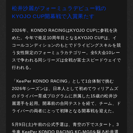
松井沙麗がフォーミュラデビュー戦の
KYOJO CUP開幕戦で入賞果たす
2026年、KONDO RACINGはKYOJO CUPに参戦を決
めた。今年で発足10周年目となるKYOJO CUPは、イ
コールコンディションのもとでドライビングスキルを競
う女性限定のフォーミュラカテゴリー。全5大会10レー
スで争われる同シリーズは全戦が富士スピードウェイで
行われる。
「KeePer KONDO RACING」として1台体制で挑む
2026年シーズンは、日本人として初めてウィリアムズ
のドライバー育成プログラムに所属した15歳の松井沙
麗選手を起用。開幕前の合同テストを経て、チーム、ド
ライバーの両者にとって初陣となる開幕戦を迎えた。
5月9日(土)午前の公式予選は、青空の下でスタート。3
号車 KeePer KONDO RACING KC-MG0を駆る松井選