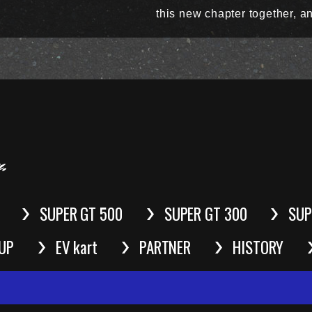
this new chapter together, an
SUPER GT 500
SUPER GT 300
SUP
UP
EV kart
PARTNER
HISTORY