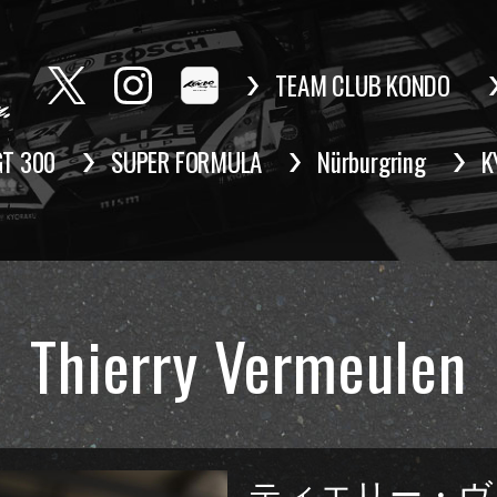
TEAM CLUB KONDO
GT 300
SUPER FORMULA
Nürburgring
K
Thierry Vermeulen
ティエリー・