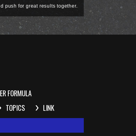
d push for great results together.
ER FORMULA
TOPICS
LINK