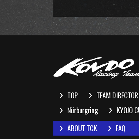
TOP
TEAM DIRECTOR
Nürburgring
KYOJO C
ABOUT TCK
FAQ