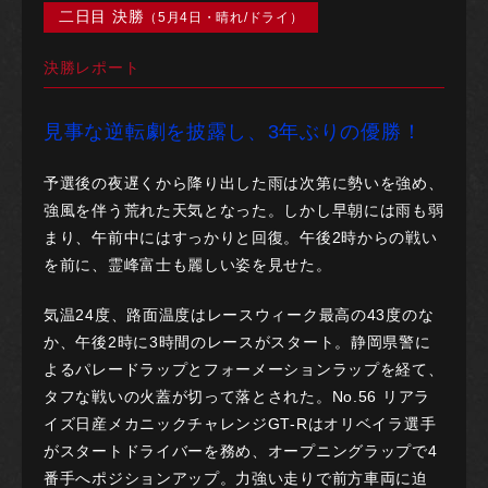
二日目 決勝
（5月4日・晴れ/ドライ）
決勝レポート
見事な逆転劇を披露し、3年ぶりの優勝！
予選後の夜遅くから降り出した雨は次第に勢いを強め、
強風を伴う荒れた天気となった。しかし早朝には雨も弱
まり、午前中にはすっかりと回復。午後2時からの戦い
を前に、霊峰富士も麗しい姿を見せた。
気温24度、路面温度はレースウィーク最高の43度のな
か、午後2時に3時間のレースがスタート。静岡県警に
よるパレードラップとフォーメーションラップを経て、
タフな戦いの火蓋が切って落とされた。No.56 リアラ
イズ日産メカニックチャレンジGT-Rはオリベイラ選手
がスタートドライバーを務め、オープニングラップで4
番手へポジションアップ。力強い走りで前方車両に迫