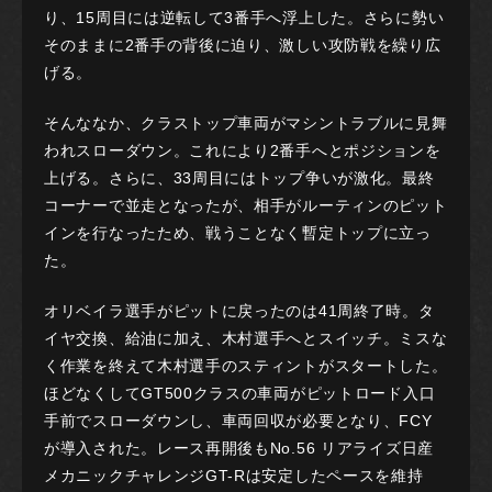
り、15周目には逆転して3番手へ浮上した。さらに勢い
そのままに2番手の背後に迫り、激しい攻防戦を繰り広
げる。
そんななか、クラストップ車両がマシントラブルに見舞
われスローダウン。これにより2番手へとポジションを
上げる。さらに、33周目にはトップ争いが激化。最終
コーナーで並走となったが、相手がルーティンのピット
インを行なったため、戦うことなく暫定トップに立っ
た。
オリベイラ選手がピットに戻ったのは41周終了時。タ
イヤ交換、給油に加え、木村選手へとスイッチ。ミスな
く作業を終えて木村選手のスティントがスタートした。
ほどなくしてGT500クラスの車両がピットロード入口
手前でスローダウンし、車両回収が必要となり、FCY
が導入された。レース再開後もNo.56 リアライズ日産
メカニックチャレンジGT-Rは安定したペースを維持