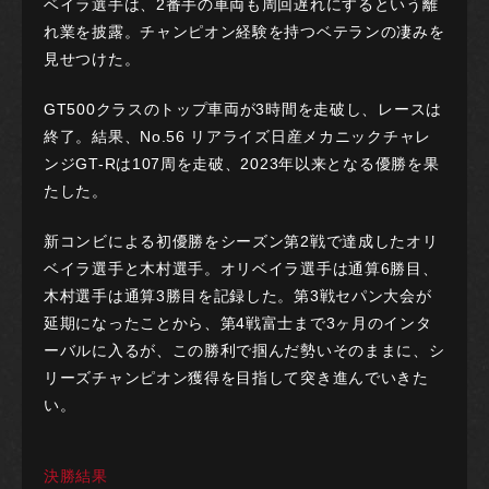
ベイラ選手は、2番手の車両も周回遅れにするという離
れ業を披露。チャンピオン経験を持つベテランの凄みを
見せつけた。
GT500クラスのトップ車両が3時間を走破し、レースは
終了。結果、No.56 リアライズ日産メカニックチャレ
ンジGT-Rは107周を走破、2023年以来となる優勝を果
たした。
新コンビによる初優勝をシーズン第2戦で達成したオリ
ベイラ選手と木村選手。オリベイラ選手は通算6勝目、
木村選手は通算3勝目を記録した。第3戦セパン大会が
延期になったことから、第4戦富士まで3ヶ月のインタ
ーバルに入るが、この勝利で掴んだ勢いそのままに、シ
リーズチャンピオン獲得を目指して突き進んでいきた
い。
決勝結果