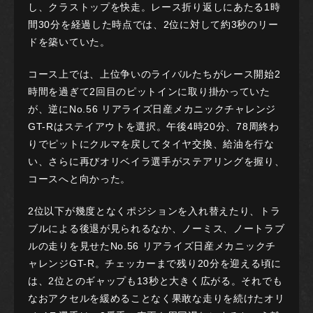
し、クラストップを快走。レース折り返しにあたる1時
間30分を経過した時点では、2位に対して約3秒のリー
ドを築いていた。
コース上では、上位争いのライバルたちがレース開始2
時間を過ぎて2回目のピットインに取り掛かっていた
が、逆にNo.56 リアライズ日産メカニックチャレンジ
GT-Rはステイアウトを選択。午後4時20分、78周終わ
りでピットにクルマを戻してタイヤ交換、給油を行な
い、さらに再びオリベイラ選手がステアリングを握り、
コースへと向かった。
2位以下が幾度となくポジションを入れ替えたり、トラ
ブルによる後退が見られるなか、ノーミス、ノートラブ
ルの走りを見せたNo.56 リアライズ日産メカニックチ
ャレンジGT-R。チェッカーまで残り20分を迎える頃に
は、2位とのギャップも13秒と大きく広がる。それでも
なおアクセルを緩めることなく果敢な走りを続けたオリ