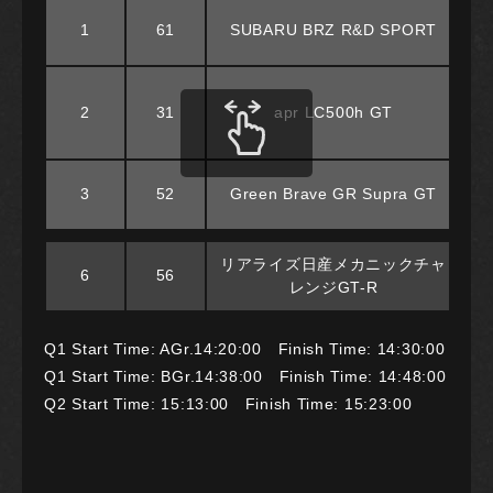
1
61
SUBARU BRZ R&D SPORT
2
31
apr LC500h GT
3
52
Green Brave GR Supra GT
リアライズ日産メカニックチャ
6
56
レンジGT-R
Q1 Start Time: AGr.14:20:00 Finish Time: 14:30:00
Q1 Start Time: BGr.14:38:00 Finish Time: 14:48:00
Q2 Start Time: 15:13:00 Finish Time: 15:23:00