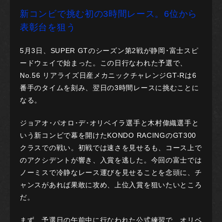
新コンビで挑む初の3時間レース。6位から
表彰台を狙う
5月3日、SUPER GTのシーズン第2戦が静岡･富士スピ
ードウェイで始まった。この日行なわれた予選で、
No.56 リアライズ日産メカニックチャレンジGT-Rは6
番手のタイムを刻み、翌日の3時間レースに挑むことに
なる。
ジョアオ･パオロ･デ･オリベイラ選手と木村偉織選手と
いう新コンビで幕を開けたKONDO RACINGのGT300
クラスでの戦い。初戦では速さを見せるも、コース上で
のアクシデントが響き、入賞を逃した。今回の富士では
ノーミスで冷静なレース運びを見せることを念頭に、チ
ャンスがあれば果敢に攻め、上位入賞を狙いたいところ
だ。
まず、予選日の午前中に行なわれた公式練習で、オリベ