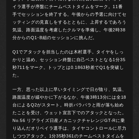
イラ選手が序盤にチームベストタイムをマーク。11番
手でセッションを終了する。午後からの予選に向けてセ
ッティングの見直しをするとともに、上昇するであろう
気温、路面温度を考慮したクルマを準備し、午後2時38
分からのQ1･B組のセッションに挑んだ。
Q1でアタックを担当したのは木村選手。タイヤをしっ
かりと温め、セッション終盤に自己ベストとなる1分35
秒711をマーク。トップとは0.1863秒差でQ1を突破し
た。
一方、思った以上に早いタイミングで日が陰り、気温、
路面温度が緩やかに下がるなか、午後3時13分には全18
台によるQ2がスタート。時折パラパラと雨が落ち始め
たことを受け、ウェット宣言下でのアタックとなった。
No.56 リアライズ日産メカニックチャレンジGT-Rに乗
り込んだオリベイラ選手は、タイヤコントロールに尽力
しつつアタック。1分35秒361のチームベストタイムを