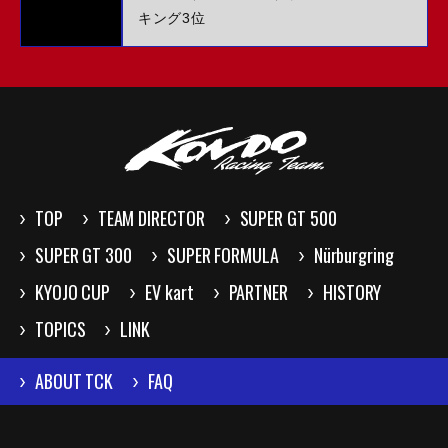
キング3位
TOP
TEAM DIRECTOR
SUPER GT 500
SUPER GT 300
SUPER FORMULA
Nürburgring
KYOJO CUP
EV kart
PARTNER
HISTORY
TOPICS
LINK
ABOUT TCK
FAQ