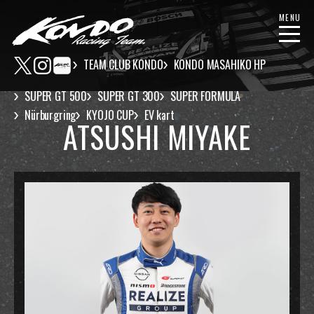
MENU
TEAM CLUB KONDO
KONDO MASAHIKO HP
SUPER GT 500
SUPER GT 300
SUPER FORMULA
Nürburgring
KYOJO CUP
EV kart
ATSUSHI MIYAKE