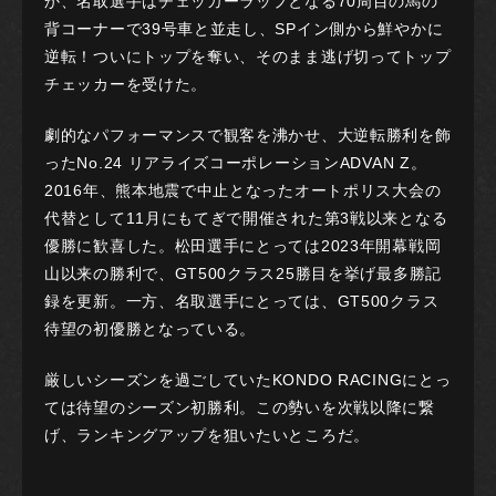
か、名取選手はチェッカーラップとなる70周目の馬の
背コーナーで39号車と並走し、SPイン側から鮮やかに
逆転！ついにトップを奪い、そのまま逃げ切ってトップ
チェッカーを受けた。
劇的なパフォーマンスで観客を沸かせ、大逆転勝利を飾
ったNo.24 リアライズコーポレーションADVAN Z。
2016年、熊本地震で中止となったオートポリス大会の
代替として11月にもてぎで開催された第3戦以来となる
優勝に歓喜した。松田選手にとっては2023年開幕戦岡
山以来の勝利で、GT500クラス25勝目を挙げ最多勝記
録を更新。一方、名取選手にとっては、GT500クラス
待望の初優勝となっている。
厳しいシーズンを過ごしていたKONDO RACINGにとっ
ては待望のシーズン初勝利。この勢いを次戦以降に繋
げ、ランキングアップを狙いたいところだ。