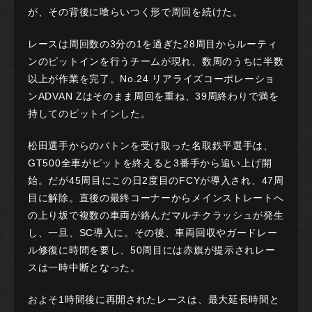
が、その背後に喰らいつく形で周回を続けた。
レースは周回数の3分の1を過ぎた28周目からルーティ
ンのピットインを行うチームが現れ、数周のうちに半数
以上が作業を完了。No.24 リアライズコーポレーショ
ンADVAN Zはそのまま周回を重ね、39周終わりで満を
持してのピットインした。
松田選手からのバトンを受け取った名取鉄平選手は、
GT500全車がピットを終えると3番手から追い上げ開
始。だが45周目にこの日2度目のFCYが導入され、47周
目に解除。直後の最終コーナーからメインストレートへ
の上り坂で複数の車両が絡んだマルチクラッシュが発生
し、一旦、SC導入に。その後、車両回収やガードレー
ル修復に時間を要し、50周目には赤旗が提示されレー
スは一時中断となった。
およそ1時間後に再開されたレースは、最大延長時間と