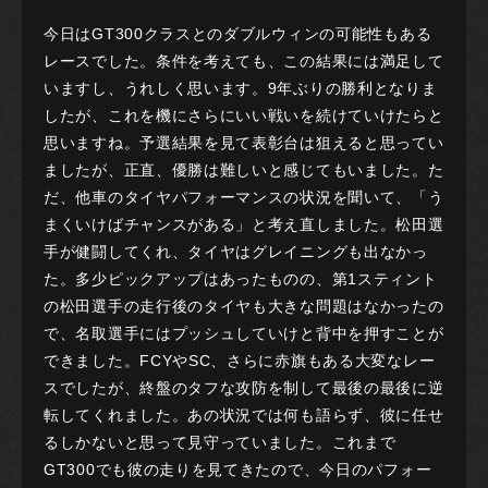
今日はGT300クラスとのダブルウィンの可能性もある
レースでした。条件を考えても、この結果には満足して
いますし、うれしく思います。9年ぶりの勝利となりま
したが、これを機にさらにいい戦いを続けていけたらと
思いますね。予選結果を見て表彰台は狙えると思ってい
ましたが、正直、優勝は難しいと感じてもいました。た
だ、他車のタイヤパフォーマンスの状況を聞いて、「う
まくいけばチャンスがある」と考え直しました。松田選
手が健闘してくれ、タイヤはグレイニングも出なかっ
た。多少ピックアップはあったものの、第1スティント
の松田選手の走行後のタイヤも大きな問題はなかったの
で、名取選手にはプッシュしていけと背中を押すことが
できました。FCYやSC、さらに赤旗もある大変なレー
スでしたが、終盤のタフな攻防を制して最後の最後に逆
転してくれました。あの状況では何も語らず、彼に任せ
るしかないと思って見守っていました。これまで
GT300でも彼の走りを見てきたので、今日のパフォー