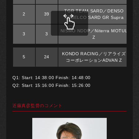
TGR TEAM SARD／DENSO
2
39
KOBELCO SARD GR Supra
NISMO NDDP／Niterra MOTUL
3
3
Z
KONDO RACING／リアライズ
5
24
コーポレーションADVAN Z
Q1: Start: 14:38:00 Finish: 14:48:00
Q2: Start: 15:16:00 Finish: 15:26:00
近藤真彦監督のコメント