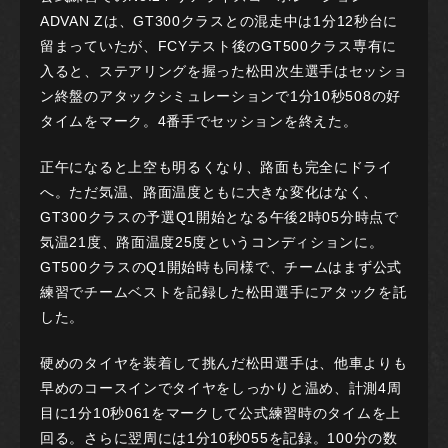
ADVAN Zは、GT300クラスとの混走中は1分12秒台に
留まっていたが、FCYテスト後のGT500クラス専有に
入ると、ステアリングを握った松田次生選手はセッショ
ン終盤のアタックシミュレーションで1分10秒508の好
タイムをマーク。4番手でセッションを終えた。
正午になると上空も明るくなり、路面も完全にドライ
へ。ただ気温、路面温度ともに大きな変化はなく、
GT300クラスの予選Q1開始となる午後2時05分時点で
気温21度、路面温度25度というコンディションに。
GT500クラスのQ1開始時も同様で、チームはまず公式
練習でチームベストを記録した松田選手にアタックを託
した。
硬めのタイヤを装着して挑んだ松田選手は、他車よりも
早めのコースインでタイヤをしっかりと温め、計測4周
目に1分10秒061をマークして公式練習時のタイムを上
回る。さらに翌周には1分10秒055を記録。100分の数