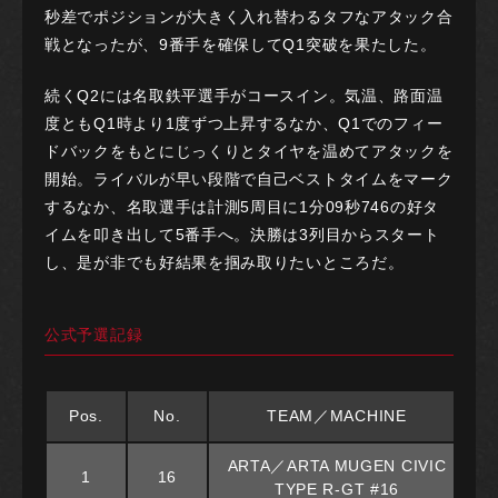
秒差でポジションが大きく入れ替わるタフなアタック合
戦となったが、9番手を確保してQ1突破を果たした。
続くQ2には名取鉄平選手がコースイン。気温、路面温
度ともQ1時より1度ずつ上昇するなか、Q1でのフィー
ドバックをもとにじっくりとタイヤを温めてアタックを
開始。ライバルが早い段階で自己ベストタイムをマーク
するなか、名取選手は計測5周目に1分09秒746の好タ
イムを叩き出して5番手へ。決勝は3列目からスタート
し、是が非でも好結果を掴み取りたいところだ。
公式予選記録
Pos.
No.
TEAM／MACHINE
ARTA／ARTA MUGEN CIVIC
1
16
TYPE R-GT #16