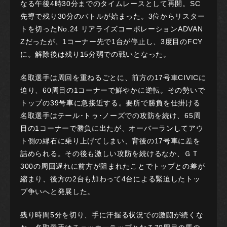
なる午後4時30分までのタイムレースとして再開。SC
先導で残り30分のバトルが始まった。3位からリスター
トを切ったNo.24 リアライズコーポレーションADVAN
Zだったが、1コーナー先で1台が停止し、3度目のFCY
に。解除後は残り15分弱での戦いとなった。
名取選手は周回を重ねるごとに、前方の17号車CIVICに
迫り、60周目の1コーナーで鮮やかに逆転。その勢いで
トップの39号車に急接近する。要所で勝負を仕掛ける
名取選手はテール･トゥ･ノーズでの攻防を続け、65周
目の1コーナーで勝負に出たが、オーバーランしてアウ
ト側の縁石に乗り上げてしまい、背後の17号車に差を
詰められる。その後も激しい攻防を続けるなか、ＧＴ
300の周回遅れに前方が阻まれたことでトップとの差が
縮まり、後方の2台も加わって4台による緊迫したトッ
プ争いへと発展した。
残り時間5分を切り、手に汗握る状況での激闘が続くな