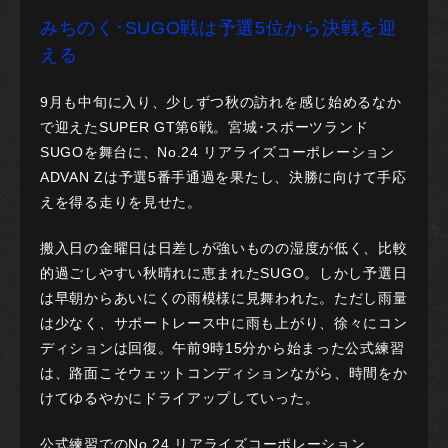
みちのく･SUGO戦は予選5位から決戦を迎
える
9月も中旬に入り、少しずつ秋の訪れを感じ始めるなか
で迎えたSUPER GT第6戦。宮城･スポーツランド
SUGOを舞台に、No.24 リアライズコーポレーション
ADVAN Zは予選5番手通過を果たし、決勝に向けて手応
えを得る走りを見せた。
搬入日の金曜日は日差しが強いものの湿度が低く、比較
的過ごしやすい秋晴れに恵まれたSUGO。しかし予選日
は早朝からあいにくの雨模様に見舞われた。ただし雨量
は少なく、サポートレース中に雨も上がり、徐々にコン
ディションは回復。午前9時15分から始まった公式練習
は、路面こそウェットコンディションながら、時間をか
けてゆるやかにドライアップしていった。
公式練習でのNo.24 リアライズコーポレーション