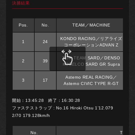
決勝結果
Pos.
No.
TEAM／MACHINE
KONDO RACING／リアライズ
1
24
コーポレーションADVAN Z
TGR TEAM SARD／DENSO
2
39
KOBELCO SARD GR Supra
Astemo REAL RACING／
3
17
Astemo CIVIC TYPE R-GT
開始：13:45:28 終了：16:30:28
ファステストラップ : No.16 Hiroki Otsu 1’12.079
2/70 179.128km/h
No.
TEAM