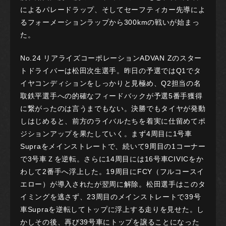
によるパレードラップ、そしてセーフティカー先導によ
るフォーメーションラップから300kmの戦いが始まっ
た。
No.24 リアライズコーポレーションADVAN Zのスター
トドライバーは松田次生選手。昨日の予選ではQ1でタ
イヤコンディションをしっかりと見極め、Q2担当の名
取鉄平選手への的確なフィードバックが予選5番手獲得
に繋がったのは言うまでもない。決勝でもタイヤが発動
しはじめると、前方のライバルたちを着実に仕留めてポ
ジションアップを果たしていく。まず4周目に1号車
Supraをメインストレートで、続いて9周目の1コーナー
で3号車Ｚを逆転。さらに14周目には16号車CIVICをか
わして2番手へ浮上した。19周目にFCY（フルコースイ
エロー）が導入されたが翌周に解除。松田選手はこのタ
イミングを逃さず、23周目のメインストレートで39号
車Supraを逆転してトップに浮上する走りを見せた。し
かしその後、再び39号車にトップを譲ることになった