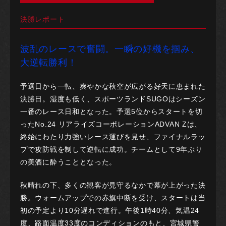
決勝レポート
波乱のレースで奮闘。一瞬の好機を掴み、
大逆転勝利！
予選日から一転、爽やかな秋空が広がる好天に恵まれた
決勝日。湿度も低く、スポーツランドSUGOはシーズン
一番のレース日和となった。予選5位からスタートを切
ったNo.24 リアライズコーポレーションADVAN Zは、
終始にわたり力強いレース運びを見せ、ファイナルラッ
プで攻防戦を制して逆転に成功。チームとして9年ぶり
の美酒に酔うこととなった。
秋晴れの下、多くの観客が見守るなかで幕が上がった決
勝。ウォームアップでの赤旗中断を受け、スタートは当
初の予定より10分遅れで進行。午後1時40分、気温24
度、路面温度33度のコンディションのもと、宮城県警