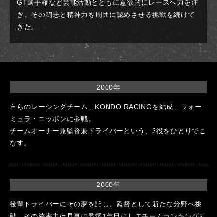
GT選手権など芸能活動とともに意欲的にレースへ力を注
ぎ、その闘志と精神力を周囲に認めさせる挑戦を続けて
きた。
2000年
自らのレーシングチーム、KONDO RACINGを結成、フォー
ミュラ・ニッポンに参戦。
チームオーナー兼監督兼ドライバーという、3役をひとりでこ
なす。
2000年
後輩ドライバーにその夢を託し、監督として新たな分野へ挑
戦。その統率力は見事に監督1年目にしてチームランキング5