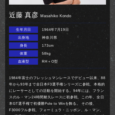
近藤 真彦
Masahiko Kondo
生年月日
1964年7月19日
出身地
神奈川県
身長
173cm
体重
58kg
血液型
RH＋O型
1984年富士のフレッシュマンレースでデビュー以来、88
年から93年まで全日本F3選手権シリーズに参戦、本格的
にレーサーとしての活動を開始する。94年には、フラン
スのル・マン24時間耐久レースに初参戦、この年、全日
本GT選手権で初優勝Pole to Winを飾る。 その後、
F3000フル参戦、フォーミュラ・ニッポン、ル・マン、