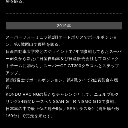
勝を飾る。
2019年
スーパーフォーミュラ第2戦オートポリスでポールポジショ
ン、第6戦岡山で優勝を飾る。
日産自動車大学校とのジョイントで7年間参戦してきたスーパ
ー耐久から新たに日産自動車及び日産販売会社もプロジェク
トチームに加わり、スーパーGT GT300クラスへとステップ
アップ。
第2戦富士でポールポジション、第4戦タイで2位表彰台を獲
得。
KONDO RACINGの新たなチャレンジとして、ニュルブルク
リンク24時間レースへNISSAN GT-R NISMO GT3で参戦。
日本車の中で最上位の総合9位／SP9クラス8位（総出場台数
160台）で完走を果たす。