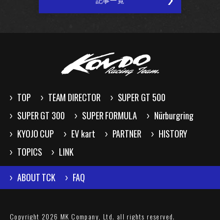
記事一覧
TOP
TEAM DIRECTOR
SUPER GT 500
SUPER GT 300
SUPER FORMULA
Nürburgring
KYOJO CUP
EV kart
PARTNER
HISTORY
TOPICS
LINK
ABOUT TCK
FAQ
Copyright 2026 MK Company, Ltd. all rights reserved.