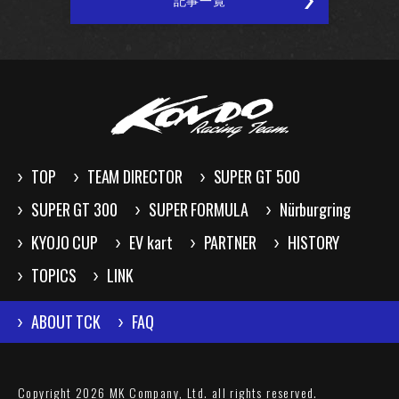
記事一覧
TOP
TEAM DIRECTOR
SUPER GT 500
SUPER GT 300
SUPER FORMULA
Nürburgring
KYOJO CUP
EV kart
PARTNER
HISTORY
TOPICS
LINK
ABOUT TCK
FAQ
Copyright 2026 MK Company, Ltd. all rights reserved.