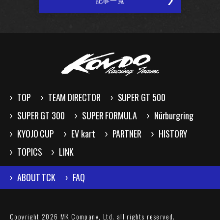
記事一覧
TOP
TEAM DIRECTOR
SUPER GT 500
SUPER GT 300
SUPER FORMULA
Nürburgring
KYOJO CUP
EV kart
PARTNER
HISTORY
TOPICS
LINK
ABOUT TCK
FAQ
Copyright 2026 MK Company, Ltd. all rights reserved.