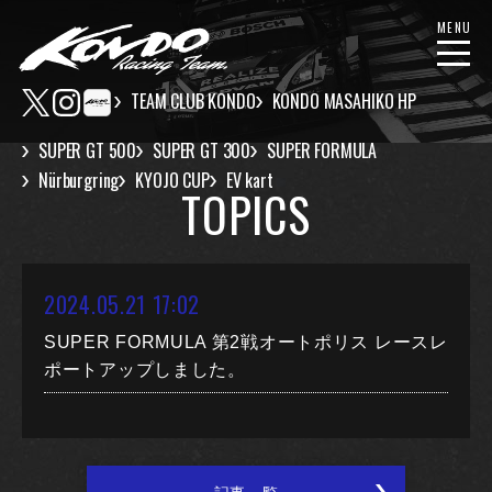
MENU
TEAM CLUB KONDO
KONDO MASAHIKO HP
SUPER GT 500
SUPER GT 300
SUPER FORMULA
Nürburgring
KYOJO CUP
EV kart
TOPICS
2024.05.21 17:02
SUPER FORMULA 第2戦オートポリス レースレ
ポートアップしました。