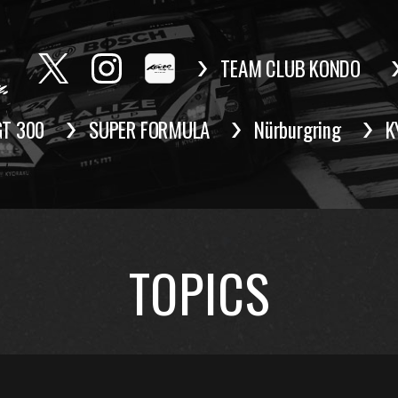
TEAM CLUB KONDO
GT 300
SUPER FORMULA
Nürburgring
K
TOPICS