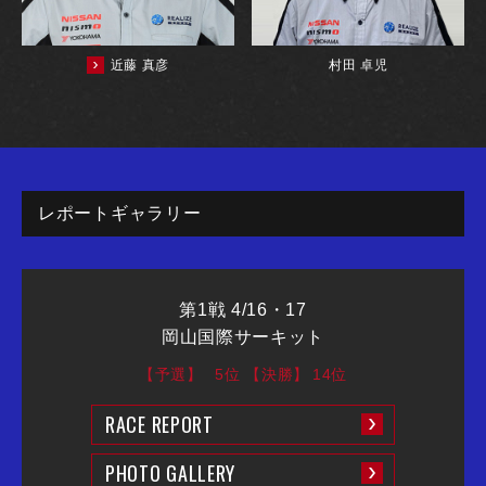
近藤 真彦
村田 卓児
レポートギャラリー
第1戦 4/16・17
岡山国際サーキット
【予選】
5位
【決勝】
14位
RACE REPORT
PHOTO GALLERY